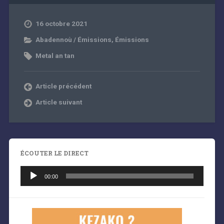
16 octobre 2021
Abadennoù / Émissions
,
Émissions
Metal an tan
Article précédent
Article suivant
ÉCOUTER LE DIRECT
Lecteur
audio
00:00