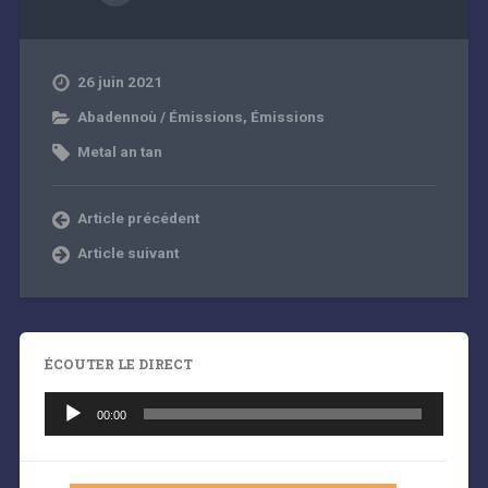
26 juin 2021
Abadennoù / Émissions
,
Émissions
Metal an tan
Article précédent
Article suivant
ÉCOUTER LE DIRECT
Lecteur
audio
00:00