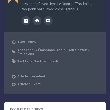
brezhoneg" avec Henri Le Naou et "Taol kalon,
taol penn bazh" avec Michel Toutous
1 avril 2025
Abadennoù / Émissions
,
Actus / petra nevez ?
,
Émissions
Taol kalon Taol penn bazh
Article précédent
Article suivant
ÉCOUTER LE DIRECT