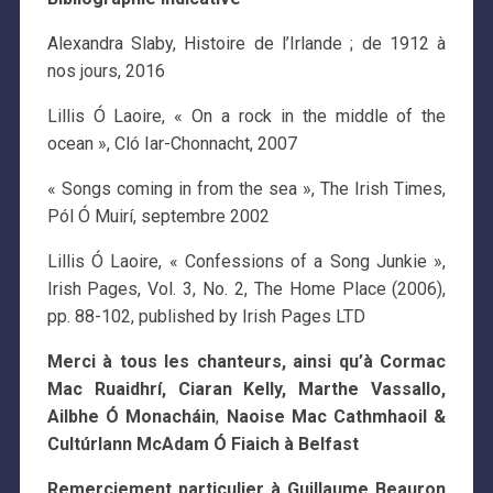
Alexandra Slaby, Histoire de l’Irlande ; de 1912 à
nos jours, 2016
Lillis Ó Laoire, « On a rock in the middle of the
ocean », Cló Iar-Chonnacht, 2007
« Songs coming in from the sea », The Irish Times,
Pól Ó Muirí, septembre 2002
Lillis Ó Laoire, « Confessions of a Song Junkie »,
Irish Pages, Vol. 3, No. 2, The Home Place (2006),
pp. 88-102, published by Irish Pages LTD
Merci à tous les chanteurs, ainsi qu’à Cormac
Mac Ruaidhrí, Ciaran Kelly, Marthe Vassallo,
Ailbhe Ó Monacháin
,
Naoise Mac Cathmhaoil &
Cultúrlann McAdam Ó Fiaich à Belfast
Remerciement particulier à Guillaume Beauron