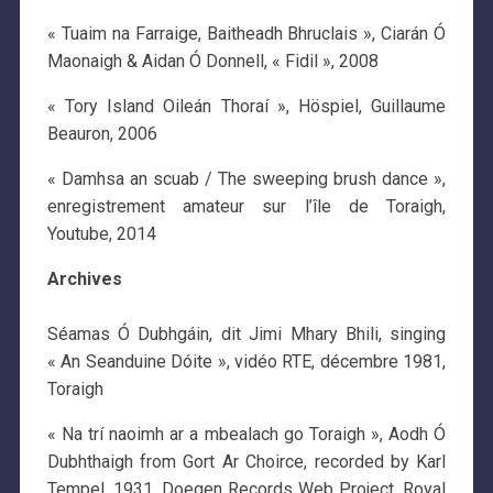
« Tuaim na Farraige, Baitheadh Bhruclais », Ciarán Ó
Maonaigh & Aidan Ó Donnell, « Fidil », 2008
« Tory Island Oileán Thoraí », Höspiel, Guillaume
Beauron, 2006
« Damhsa an scuab / The sweeping brush dance »,
enregistrement amateur sur l’île de Toraigh,
Youtube, 2014
Archives
Séamas Ó Dubhgáin, dit Jimi Mhary Bhili, singing
« An Seanduine Dóite », vidéo RTE, décembre 1981,
Toraigh
« Na trí naoimh ar a mbealach go Toraigh », Aodh Ó
Dubhthaigh from Gort Ar Choirce, recorded by Karl
Tempel, 1931, Doegen Records Web Project, Royal