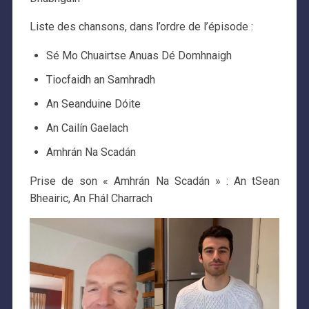
Liste des chansons, dans l’ordre de l’épisode :
Sé Mo Chuairtse Anuas Dé Domhnaigh
Tiocfaidh an Samhradh
An Seanduine Dóite
An Cailín Gaelach
Amhrán Na Scadán
Prise de son « Amhrán Na Scadán » : An tSean
Bheairic, An Fhál Charrach