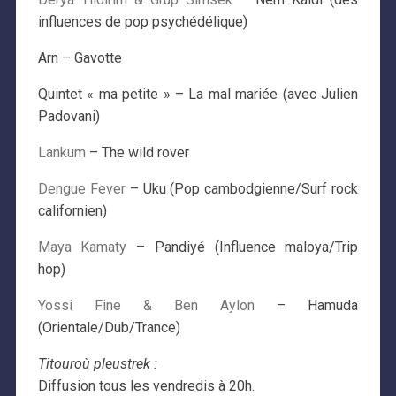
influences de pop psychédélique)
Arn – Gavotte
Quintet « ma petite » – La mal mariée (avec Julien
Padovani)
Lankum
– The wild rover
Dengue Fever
– Uku (Pop cambodgienne/Surf rock
californien)
Maya Kamaty
– Pandiyé (Influence maloya/Trip
hop)
Yossi Fine & Ben Aylon
– Hamuda
(Orientale/Dub/Trance)
Titouroù pleustrek :
Diffusion tous les vendredis à 20h.