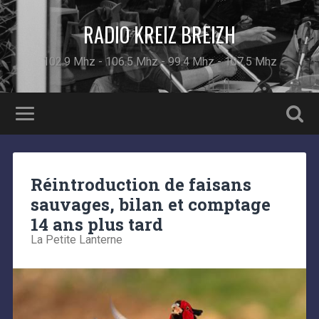
RADIO KREIZ BREIZH
102.9 Mhz - 106.5 Mhz - 99.4 Mhz - 107.5 Mhz
Réintroduction de faisans
sauvages, bilan et comptage
14 ans plus tard
La Petite Lanterne