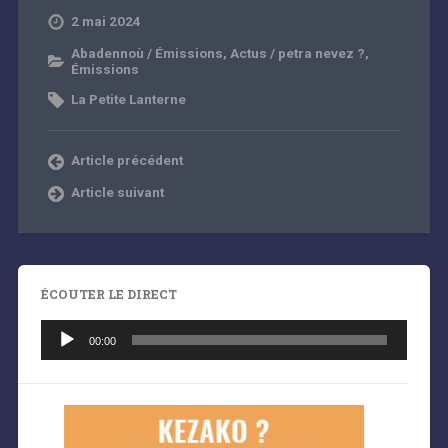
2 mai 2024
Abadennoù / Émissions
,
Actus / petra nevez ?
,
Émissions
La Petite Lanterne
Article précédent
Article suivant
ÉCOUTER LE DIRECT
Lecteur
audio
00:00