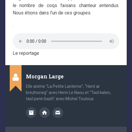
le nombre de coqs faisans chanteur entendus.
Nous étions dans l’un de ces groupes.
.
Le reportage
Morgan Large
Elle anime "La Petite Lanterne", "Hent ar
brezhoneg" avec Henri Le Naou et "Taol kalon,
taol penn bazh" avec Michel Toutous