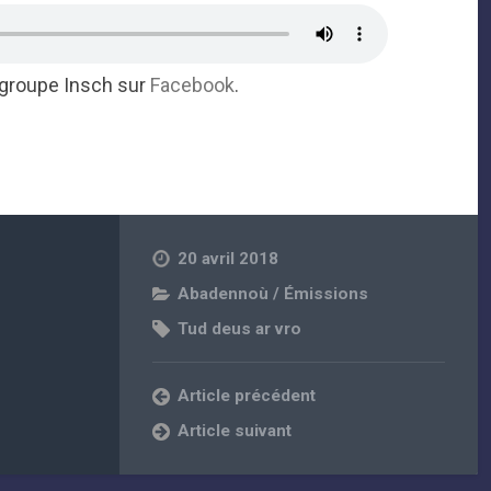
 groupe Insch sur
Facebook
.
20 avril 2018
Abadennoù / Émissions
Tud deus ar vro
Article précédent
Article suivant