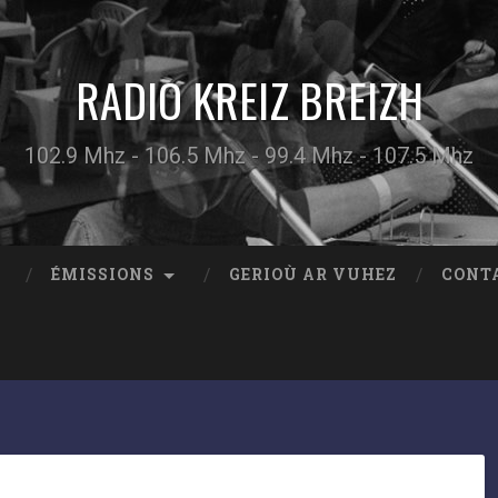
RADIO KREIZ BREIZH
102.9 Mhz - 106.5 Mhz - 99.4 Mhz - 107.5 Mhz
ÉMISSIONS
GERIOÙ AR VUHEZ
CONT