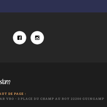
AUT DE PAGE ↑
I AR VRO - 3 PLACE DU CHAMP AU ROY 22200 GUINGAMP