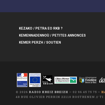
KEZAKO / PETRA EO RKB ?
KEMENNADENNOÙ / PETITES ANNONCES
KEMER PERZH / SOUTIEN
© 2026
RADIO KREIZ BREIZH
— 02 96 45 75 75 —
H
48 RUE OLIVIER PERRIN 22110 ROSTRENEN // T