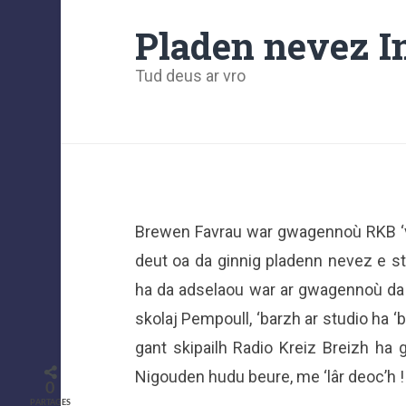
Pladen nevez I
Tud deus ar vro
Brewen Favrau war gwagennoù RKB ‘vi
deut oa da ginnig pladenn nevez e s
ha da adselaou war ar gwagennoù da
skolaj Pempoull, ‘barzh ar studio ha ‘
gant skipailh Radio Kreiz Breizh ha g
Nigouden hudu beure, me ‘lâr deoc’h !
0
PARTAGES