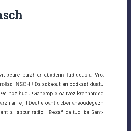
nsch
t beure ‘barzh an abadenn Tud deus ar Vro,
trollad INSCH ! Da adkaout en podkast dustu
 9e noz hudu !Ganemp e oa ivez krennarded
barzh ar reji ! Deut e oant d’ober anaoudegezh
ant al labour radio ! Bezañ oa tud ‘ba Sant-