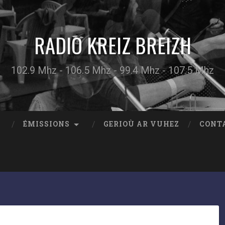
RADIO KREIZ BREIZH
102.9 Mhz - 106.5 Mhz - 99.4 Mhz - 107.5 Mhz
ÉMISSIONS
GERIOÙ AR VUHEZ
CONT