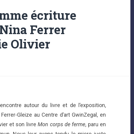
omme écriture
 Nina Ferrer
ie Olivier
contre autour du livre et de l’exposition,
Ferrer-Gleize au Centre d’art GwinZegal, en
vier et son livre
Mon corps de ferme
, paru en
mmun. Nous leur avons tendu le micro juste