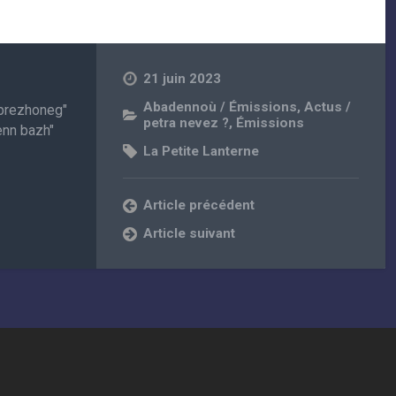
21 juin 2023
Abadennoù / Émissions
,
Actus /
r brezhoneg"
petra nevez ?
,
Émissions
enn bazh"
La Petite Lanterne
Article précédent
Article suivant