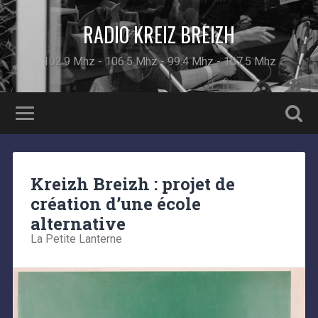
RADIO KREIZ BREIZH
102.9 Mhz - 106.5 Mhz - 99.4 Mhz - 107.5 Mhz
Kreizh Breizh : projet de
création d’une école
alternative
La Petite Lanterne