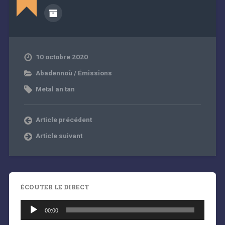
10 octobre 2020
Abadennoù / Émissions
Metal an tan
Article précédent
Article suivant
ÉCOUTER LE DIRECT
Lecteur
audio
00:00