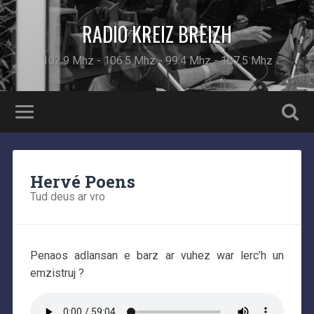
RADIO KREIZ BREIZH
102.9 Mhz - 106.5 Mhz - 99.4 Mhz - 107.5 Mhz
Hervé Poens
Tud deus ar vro
Penaos adlansan e barz ar vuhez war lerc’h un
emzistruj ?