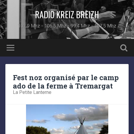
RADIO KREIZ BREIZH
102.9 Mhz - 106.5 Mhz - 99.4 Mhz - 107.5 Mhz
Fest noz organisé par le camp
ado de la ferme à Tremargat
La Petite Lanterne