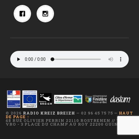
© 2026
RADIO KREIZ BREIZH
— 02 96 45 75 75 —
HAUT
DE PAGE ↑
48 RUE OLIVIER PERRIN 22110 ROSTRENEN // TI AR
VRO - 3 PLACE DU CHAMP AU ROY 22200 GUINGAMP
—