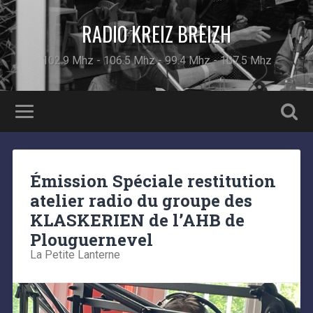
RADIO KREIZ BREIZH
102.9 Mhz - 106.5 Mhz - 99.4 Mhz - 107.5 Mhz
Émission Spéciale restitution
atelier radio du groupe des
KLASKERIEN de l’AHB de
Plouguernevel
La Petite Lanterne