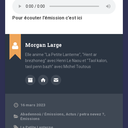
Pour écouter l’émission c’est ici
Morgan Large
Elle anime "La Petite Lanterne", "Hent ar
brezhoneg" avec Henri Le Naou et "Taol kalon,
taol penn bazh" avec Michel Toutous
16 mars 2023
Abadennoù / Émissions
,
Actus / petra nevez ?
,
Émissions
La Petite Lanterne