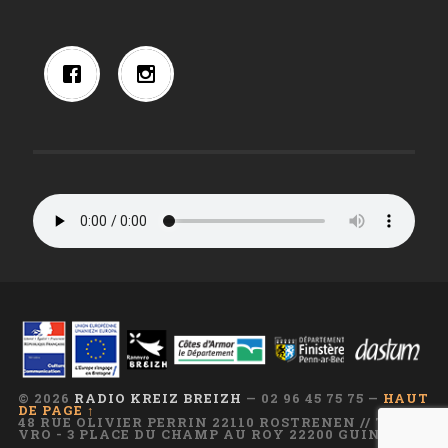
© 2026
RADIO KREIZ BREIZH
— 02 96 45 75 75 —
HAUT
DE PAGE ↑
48 RUE OLIVIER PERRIN 22110 ROSTRENEN // TI AR
VRO - 3 PLACE DU CHAMP AU ROY 22200 GUINGAMP
—