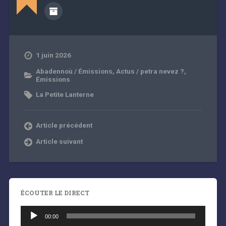
1 juin 2026
Abadennoù / Émissions
,
Actus / petra nevez ?
,
Émissions
La Petite Lanterne
Article précédent
Article suivant
ÉCOUTER LE DIRECT
Lecteur
audio
00:00