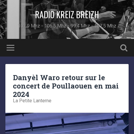
RADIO KREIZ BREIZH
102.9 Mhz - 106.5 Mhz - 99.4 Mhz - 107.5 Mhz
Danyèl Waro retour sur le
concert de Poullaouen en mai
2024
La Petite Lanterne