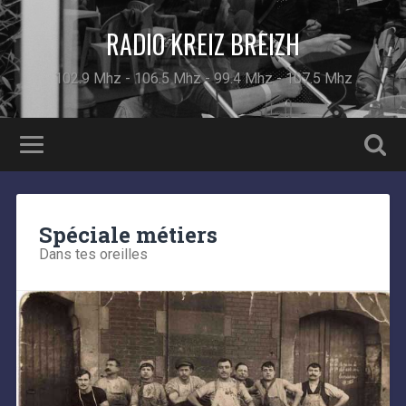
RADIO KREIZ BREIZH
102.9 Mhz - 106.5 Mhz - 99.4 Mhz - 107.5 Mhz
Spéciale métiers
Dans tes oreilles