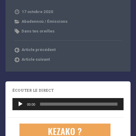
17 octobre 2020
Abadennoù / Émissions
Dans tes oreilles
Article précédent
Article suivant
ÉCOUTER LE DIRECT
Lecteur
audio
00:00