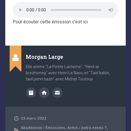
Pour écouter cette émission c’est ici
Morgan Large
Elle anime "La Petite Lanterne", "Hent ar
brezhoneg" avec Henri Le Naou et "Taol kalon,
taol penn bazh" avec Michel Toutous
23 mars 2022
Abadennoù / Émissions
,
Actus / petra nevez ?
,