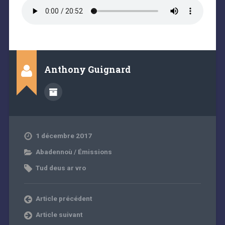
Anthony Guignard
1 décembre 2017
Abadennoù / Émissions
Tud deus ar vro
Article précédent
Article suivant