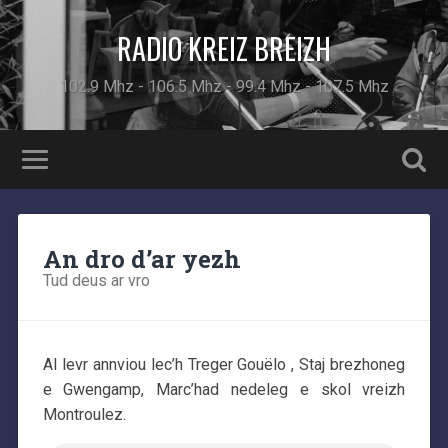
RADIO KREIZ BREIZH
102.9 Mhz - 106.5 Mhz - 99.4 Mhz - 107.5 Mhz
An dro d’ar yezh
Tud deus ar vro
Al levr annviou lec’h Treger Gouëlo , Staj brezhoneg
e Gwengamp, Marc’had nedeleg e skol vreizh
Montroulez.