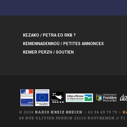
KEZAKO / PETRA EO RKB ?
KEMENNADENNOÙ / PETITES ANNONCES
KEMER PERZH / SOUTIEN
© 2026
RADIO KREIZ BREIZH
— 02 96 45 75 75 —
H
48 RUE OLIVIER PERRIN 22110 ROSTRENEN // T