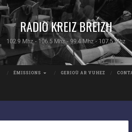
RADIO KREIZ BREIZH
102.9 Mhz - 106.5 Mhz - 99.4 Mhz - 107.5 Mhz
ÉMISSIONS
GERIOÙ AR VUHEZ
CONT