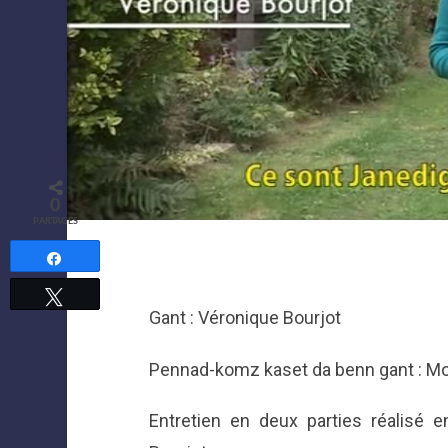
0
PARTAGES
Partagez
Tweetez
Gant : Véronique Bourjot
Pennad-komz kaset da benn gant : M
Entretien en deux parties réalisé