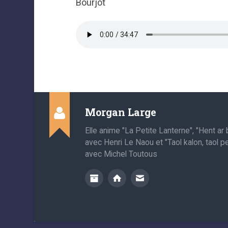
Bourjot
Morgan Large
Elle anime "La Petite Lanterne", "Hent a
avec Henri Le Naou et "Taol kalon, taol p
avec Michel Toutous