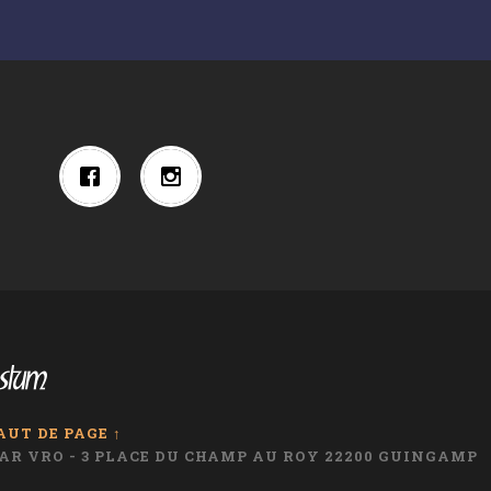
AUT DE PAGE ↑
I AR VRO - 3 PLACE DU CHAMP AU ROY 22200 GUINGAMP