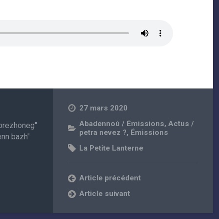
27 mars 2020
Abadennoù / Émissions
,
Actus /
r brezhoneg"
petra nevez ?
,
Émissions
enn bazh"
La Petite Lanterne
Article précédent
Article suivant