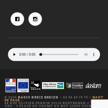
© 2026
RADIO KREIZ BREIZH
— 02 96 45 75 75 —
HAUT
DE PAGE ↑
48 RUE OLIVIER PERRIN 22110 ROSTRENEN // TI AR
VRO - 3 PLACE DU CHAMP AU ROY 22200 GUINGAMP