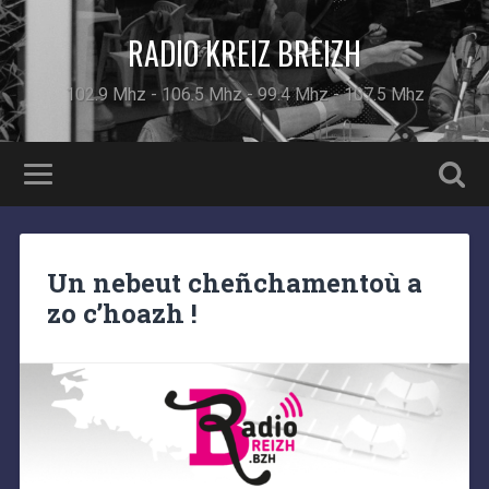
RADIO KREIZ BREIZH
102.9 Mhz - 106.5 Mhz - 99.4 Mhz - 107.5 Mhz
Un nebeut cheñchamentoù a
zo c’hoazh !