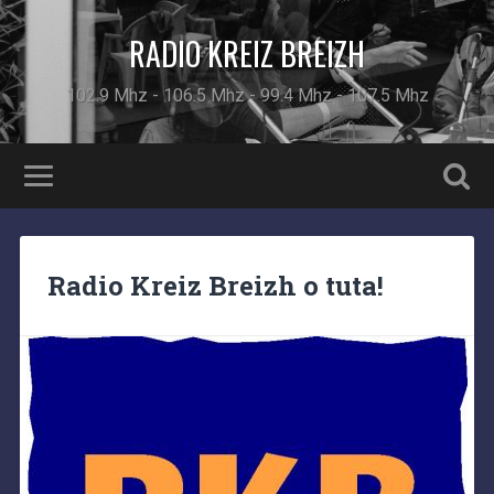
RADIO KREIZ BREIZH
102.9 Mhz - 106.5 Mhz - 99.4 Mhz - 107.5 Mhz
Radio Kreiz Breizh o tuta!