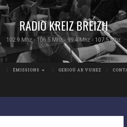
RADIO KREIZ BREIZH
102.9 Mhz - 106.5 Mhz - 99.4 Mhz - 107.5 Mhz
ÉMISSIONS
GERIOÙ AR VUHEZ
CONT