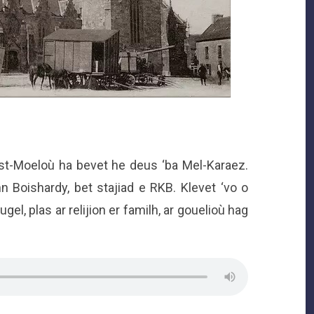
ist-Moeloù ha bevet he deus ‘ba Mel-Karaez.
 Boishardy, bet stajiad e RKB. Klevet ‘vo o
gel, plas ar relijion er familh, ar gouelioù hag