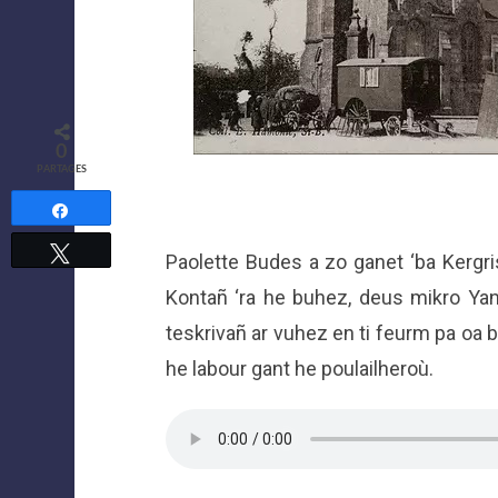
0
PARTAGES
Partagez
Tweetez
Paolette Budes a zo ganet ‘ba Kergr
Kontañ ‘ra he buhez, deus mikro Yann
teskrivañ ar vuhez en ti feurm pa oa bu
he labour gant he poulailheroù.