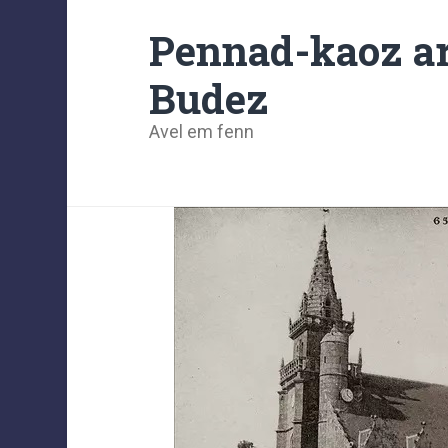
Pennad-kaoz ar
Budez
Avel em fenn