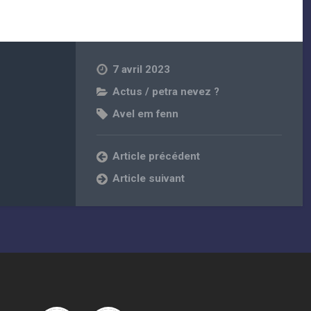
7 avril 2023
Actus / petra nevez ?
Avel em fenn
Article précédent
Article suivant