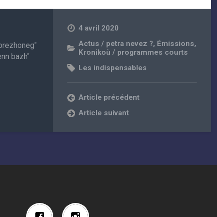
4 avril 2020
Actus / petra nevez ?
,
Émissions
,
r brezhoneg"
Kronikoù / programmes courts
enn bazh"
Les indispensables
Article précédent
Article suivant