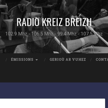
RADIO KREIZ BREIZH
102.9 Mhz - 106.5 Mhz - 99.4 Mhz - 107.5 Mhz
ÉMISSIONS
GERIOÙ AR VUHEZ
CONT