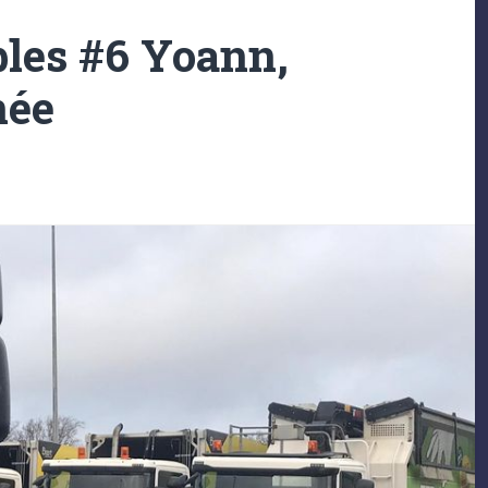
bles #6 Yoann,
née