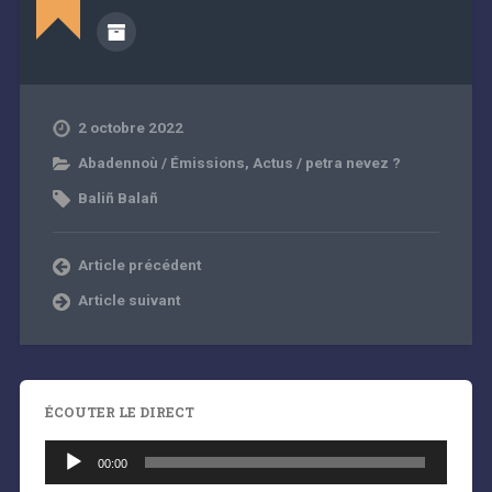
2 octobre 2022
Abadennoù / Émissions
,
Actus / petra nevez ?
Baliñ Balañ
Article précédent
Article suivant
ÉCOUTER LE DIRECT
Lecteur
audio
00:00