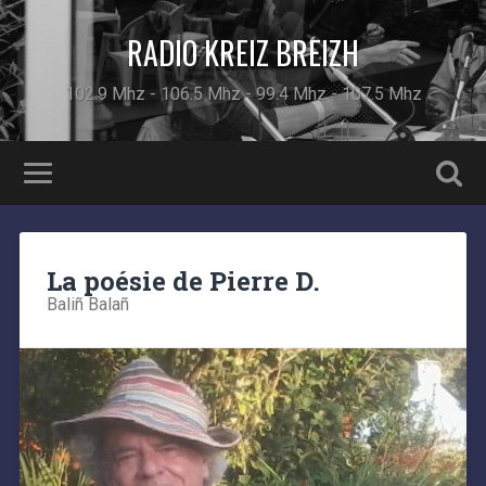
RADIO KREIZ BREIZH
102.9 Mhz - 106.5 Mhz - 99.4 Mhz - 107.5 Mhz
La poésie de Pierre D.
Baliñ Balañ