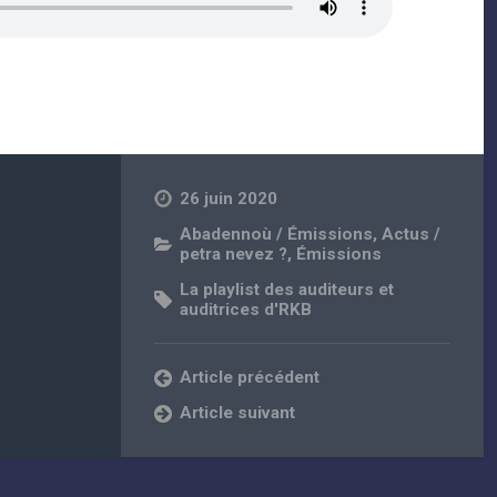
26 juin 2020
Abadennoù / Émissions
,
Actus /
petra nevez ?
,
Émissions
La playlist des auditeurs et
auditrices d'RKB
Article précédent
Article suivant