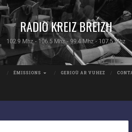
RADIO KREIZ BREIZH
102.9 Mhz - 106.5 Mhz - 99.4 Mhz - 107.5 Mhz
ÉMISSIONS
GERIOÙ AR VUHEZ
CONT