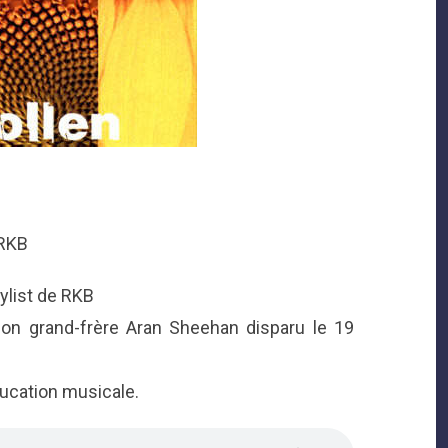
 RKB
aylist de RKB
à son grand-frère Aran Sheehan disparu le 19
ducation musicale.