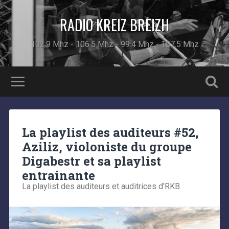
RADIO KREIZ BREIZH
102.9 Mhz - 106.5 Mhz - 99.4 Mhz - 107.5 Mhz
La playlist des auditeurs #52,
Aziliz, violoniste du groupe
Digabestr et sa playlist
entrainante
La playlist des auditeurs et auditrices d'RKB