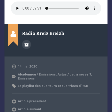
Radio Kreiz Breizh
14 mai 2020
Abadennoù / Émissions
,
Actus / petra nevez ?
,
Émissions
La playlist des auditeurs et auditrices d'RKB
Article précédent
Article suivant