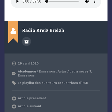
Radio Kreiz Breizh
29 avril 2020
Abadennoù / Émissions
,
Actus / petra nevez ?
,
Émissions
La playlist des auditeurs et auditrices d'RKB
Article précédent
Article suivant