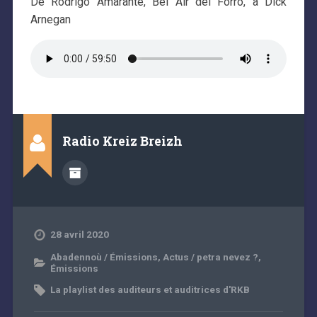
De Rodrigo Amarante, Bel Air del Forro, à Dick
Arnegan
Radio Kreiz Breizh
28 avril 2020
Abadennoù / Émissions
,
Actus / petra nevez ?
,
Émissions
La playlist des auditeurs et auditrices d'RKB