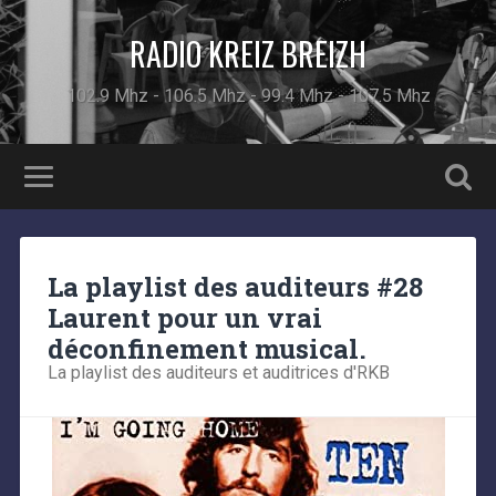
RADIO KREIZ BREIZH
102.9 Mhz - 106.5 Mhz - 99.4 Mhz - 107.5 Mhz
La playlist des auditeurs #28
Laurent pour un vrai
déconfinement musical.
La playlist des auditeurs et auditrices d'RKB