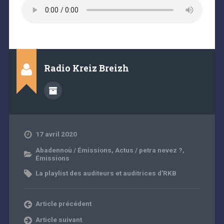
Radio Kreiz Breizh
17 avril 2020
Abadennoù / Émissions
,
Actus / petra nevez ?
,
Émissions
La playlist des auditeurs et auditrices d'RKB
Article précédent
Article suivant