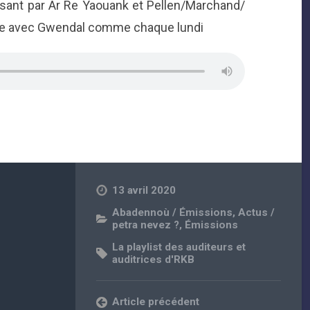
ssant par Ar Re Yaouank et Pellen/Marchand/
ne avec Gwendal comme chaque lundi
13 avril 2020
Abadennoù / Émissions
,
Actus /
petra nevez ?
,
Émissions
La playlist des auditeurs et
auditrices d'RKB
Article précédent