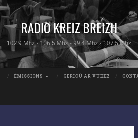
RADIO KREIZ BREIZH
102.9 Mhz - 106.5 Mhz - 99.4 Mhz - 107.5 Mhz
ÉMISSIONS
GERIOÙ AR VUHEZ
CONT