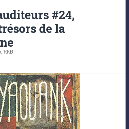
auditeurs #24,
trésors de la
nne
 d'RKB