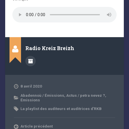
Radio Kreiz Breizh
8 avril 2020
Abadennoù / Émissions
,
Actus / petra nevez ?
,
Émissions
La playlist des auditeurs et auditrices d'RKB
Article précédent