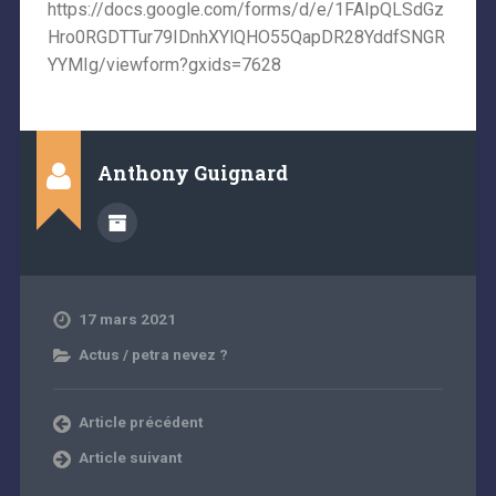
https://docs.google.com/forms/d/e/1FAIpQLSdGz
Hro0RGDTTur79IDnhXYlQHO55QapDR28YddfSNGR
YYMIg/viewform?gxids=7628
Anthony Guignard
17 mars 2021
Actus / petra nevez ?
Article précédent
Article suivant