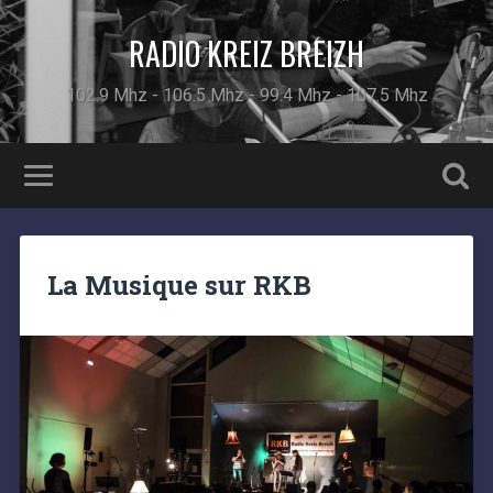
RADIO KREIZ BREIZH
102.9 Mhz - 106.5 Mhz - 99.4 Mhz - 107.5 Mhz
La Musique sur RKB