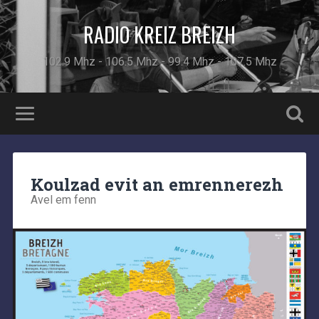
RADIO KREIZ BREIZH
102.9 Mhz - 106.5 Mhz - 99.4 Mhz - 107.5 Mhz
Koulzad evit an emrennerezh
Avel em fenn