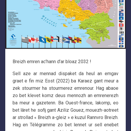
Breizh emren ac’hann d’ar bloaz 2032 !
Sell aze ar mennad dispaket da heul an emgav
graet e fin miz Eost (2022) ba Karaez gant meur a
zek stourmer ha stourmerez emrenour. Hag abaoe
zo bet klevet komz deus mennozh an emrenerezh
ba meur a gazetenn. Ba Ouest-france, lakomp, eo
bet lâret he soñj gant Aziliz Gouez, mouezh-aotreet
ar strollad « Breizh a-gleiz » e kuzul Rannvro Breizh.
Hag en Télégramme zo bet lennet ur sell enebet