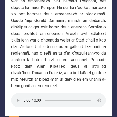
war an emrenerezh, hini Bernard Poignant, bet
depute ha maer Kemper. Ha sur ha n’eo ket marteze
zo bet komzet deus emrenerezh ar bloaz-mañ.
Goude ‘nije Gérald Darmanin, ministr an diabarzh,
disklipet ar ger evit komz deus enezenn Gorsika o
deus profitet emrenourien Vreizh evit adlakaat
sklêrijenn war o c’hoant da welet ar Stad-c’hall o kas
d’ar Vretoned ul lodenn eus ar galloud lezenniñ ha
reolennañ, hag o reiñ an tu d’ar c’huzul-rannvro da
zastum tailhoù e-barzh ur vro adunanet. Pennad-
kaoz gant
Alan Kloareg
, deus ar strollad
dizalc’hour Douar ha Frankiz, a oa bet lañset gante e
miz Meurzh ar bloaz-mañ ur galv d’en em unaniñ a-
benn gonit an emrenerezh.