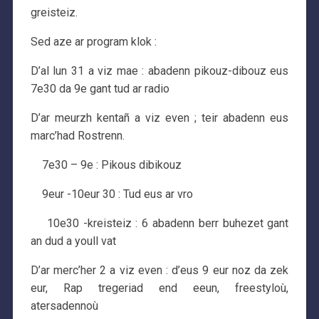
greisteiz.
Sed aze ar program klok :
D’al lun 31 a viz mae : abadenn pikouz-dibouz eus
7e30 da 9e gant tud ar radio
D’ar meurzh kentañ a viz even ; teir abadenn eus
marc’had Rostrenn.
7e30 – 9e : Pikous dibikouz
9eur -10eur 30 : Tud eus ar vro
10e30 -kreisteiz : 6 abadenn berr buhezet gant
an dud a youll vat
D’ar merc’her 2 a viz even : d’eus 9 eur noz da zek
eur, Rap tregeriad end eeun, freestyloù,
atersadennoù