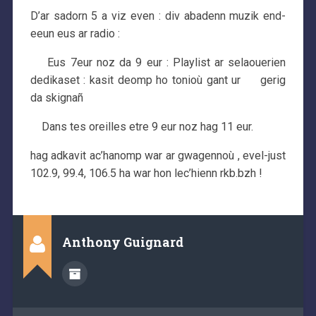
D’ar sadorn 5 a viz even : div abadenn muzik end-
eeun eus ar radio :
Eus 7eur noz da 9 eur : Playlist ar selaouerien
dedikaset : kasit deomp ho tonioù gant ur gerig
da skignañ
Dans tes oreilles etre 9 eur noz hag 11 eur.
hag adkavit ac’hanomp war ar gwagennoù , evel-just
102.9, 99.4, 106.5 ha war hon lec’hienn rkb.bzh !
Anthony Guignard