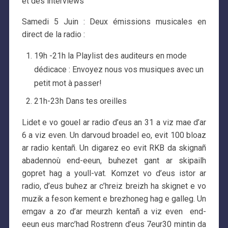
et des interviews
Samedi 5 Juin : Deux émissions musicales en
direct de la radio :
19h -21h la Playlist des auditeurs en mode
dédicace : Envoyez nous vos musiques avec un
petit mot à passer!
21h-23h Dans tes oreilles
Lidet e vo gouel ar radio d’eus an 31 a viz mae d’ar
6 a viz even. Un darvoud broadel eo, evit 100 bloaz
ar radio kentañ. Un digarez eo evit RKB da skignañ
abadennoù end-eeun, buhezet gant ar skipailh
gopret hag a youll-vat. Komzet vo d’eus istor ar
radio, d’eus buhez ar c’hreiz breizh ha skignet e vo
muzik a feson kement e brezhoneg hag e galleg. Un
emgav a zo d’ar meurzh kentañ a viz even end-
eeun eus marc’had Rostrenn d’eus 7eur30 mintin da