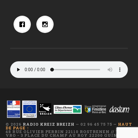
© 2026
RADIO KREIZ BREIZH
— 02 96 45 75 75 —
HAUT
DE PAGE ↑
48 RUE OLIVIER PERRIN 22110 ROSTRENEN // TI AR
VRO - 3 PLACE DU CHAMP AU ROY 22200 GUINGAMP