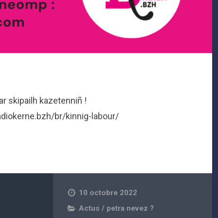
ar skipailh kazetenniñ !
adiokerne.bzh/br/kinnig-labour/
10 octobre 2022
Actus / petra nevez ?