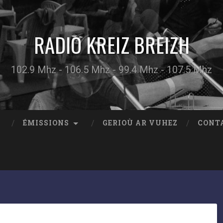
RADIO KREIZ BREIZH
102.9 Mhz - 106.5 Mhz - 99.4 Mhz - 107.5 Mhz
ÉMISSIONS
GERIOÙ AR VUHEZ
CONT