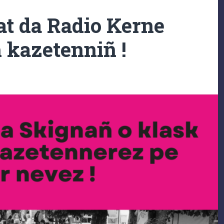
at da Radio Kerne
h kazetenniñ !