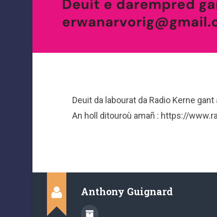
Deuit da labourat da Radio Kerne gant 
An holl ditouroù amañ : https://www.r
Anthony Guignard