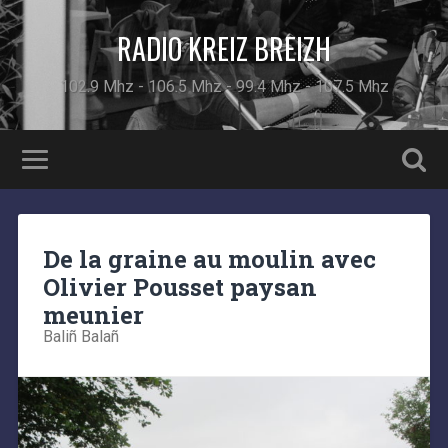
RADIO KREIZ BREIZH
102.9 Mhz - 106.5 Mhz - 99.4 Mhz - 107.5 Mhz
De la graine au moulin avec
Olivier Pousset paysan
meunier
Baliñ Balañ