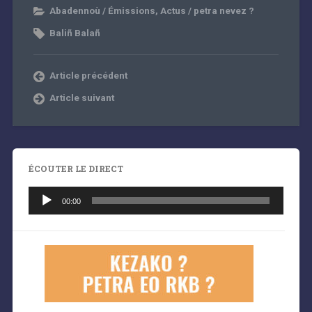
Abadennoù / Émissions
,
Actus / petra nevez ?
Baliñ Balañ
Article précédent
Article suivant
ÉCOUTER LE DIRECT
Lecteur
audio
00:00