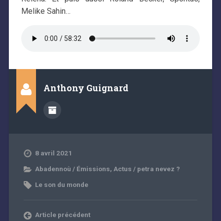
Melike Sahin…
Anthony Guignard
8 avril 2021
Abadennoù / Émissions
,
Actus / petra nevez ?
Le son du monde
Article précédent