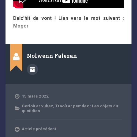
Dalc’hit da vont ! Lien vers le mot suivant :
Moger
Nolwenn Falezan
15 mars 2022
Gerioù ar vuhez
,
Traoù ar pemdez : Les objets du
quotidien
Article précédent