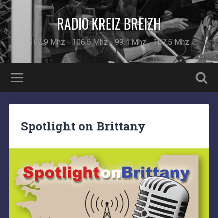
RADIO KREIZ BREIZH
102.9 Mhz - 106.5 Mhz - 99.4 Mhz - 107.5 Mhz
Spotlight on Brittany