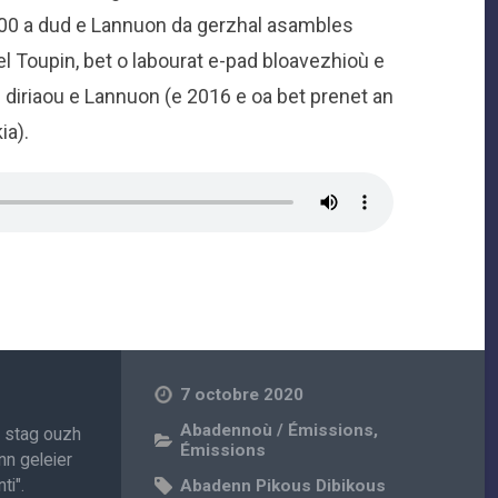
00 a dud e Lannuon da gerzhal asambles
 Toupin, bet o labourat e-pad bloavezhioù e
en diriaou e Lannuon (e 2016 e oa bet prenet an
ia).
7 octobre 2020
Abadennoù / Émissions
,
, stag ouzh
Émissions
nn geleier
ti".
Abadenn Pikous Dibikous