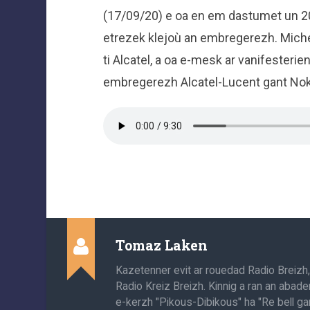
(17/09/20) e oa en em dastumet un 2
etrezek klejoù an embregerezh. Michel
ti Alcatel, a oa e-mesk ar vanifesteri
embregerezh Alcatel-Lucent gant Nok
Tomaz Laken
Kazetenner evit ar rouedad Radio Breizh
Radio Kreiz Breizh. Kinnig a ran an abade
e-kerzh "Pikous-Dibikous" ha "Re bell gan