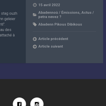
15 avril 2022
Abadennoù / Émissions
,
Actus /
, stag ouzh
petra nevez ?
nn geleier
ti".
Abadenn Pikous Dibikous
eau des
attaché à
Article précédent
Article suivant