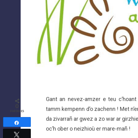
Gant an nevez-amzer e teu c’hoant
0
tamm kempenn d’o zachenn ! Met n’ema
PARTAGES
da zivarrañ ar gwez a zo war ar girzh
Partagez
oc’h ober o neizhioù er mare-mañ !
Tweetez