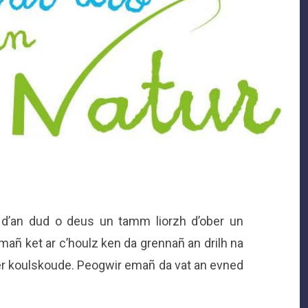
 d’an dud o deus un tamm liorzh d’ober un
ñ ket ar c’houlz ken da grennañ an drilh na
ier koulskoude. Peogwir emañ da vat an evned