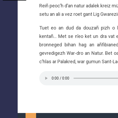
Reiñ peoc’h d’an natur adalek kreiz m
setu an ali a vez roet gant Lig Gwarez
Tuet eo an dud da douzañ pizh o l
kentañ… Met se n’eo ket un dra vat 
bronneged bihan hag an añfibiane
gevredigezh War-dro an Natur. Bet 
c’hlas ar Palakred, war gumun Sant-La