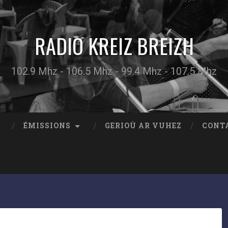
RADIO KREIZ BREIZH
102.9 Mhz - 106.5 Mhz - 99.4 Mhz - 107.5 Mhz
ÉMISSIONS
GERIOÙ AR VUHEZ
CONT