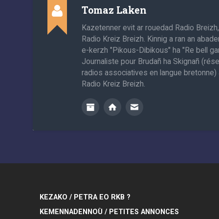
Tomaz Laken
Kazetenner evit ar rouedad Radio Breizh
Radio Kreiz Breizh. Kinnig a ran an abade
e-kerzh "Pikous-Dibikous" ha "Re bell gan
Journaliste pour Brudañ ha Skignañ (rés
radios associatives en langue bretonne) 
Radio Kreiz Breizh.
KEZAKO / PETRA EO RKB ?
KEMENNADENNOÙ / PETITES ANNONCES