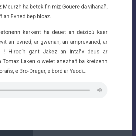
iz Meurzh ha betek fin miz Gouere da vihanañ,
iñ an Evned bep bloaz.
etonenn kerkent ha deuet an deizioù kaer
evit an evned, ar gwenan, an amprevaned, ar
d ! Hiroc’h gant Jakez an Intañv deus ar
oa Tomaz Laken o welet anezhañ ba kreizenn
orañs, e Bro-Dreger, e bord ar Yeodi…