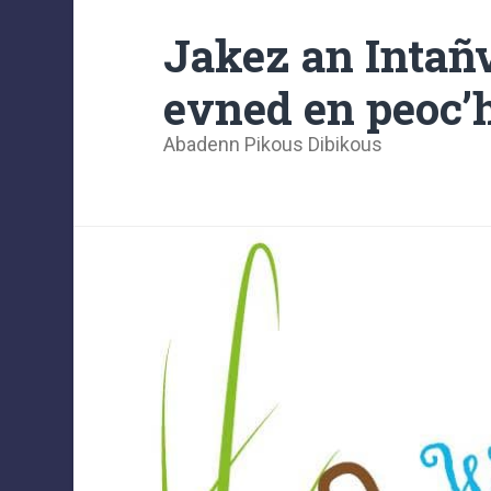
Jakez an Intañv
evned en peoc’h
Abadenn Pikous Dibikous