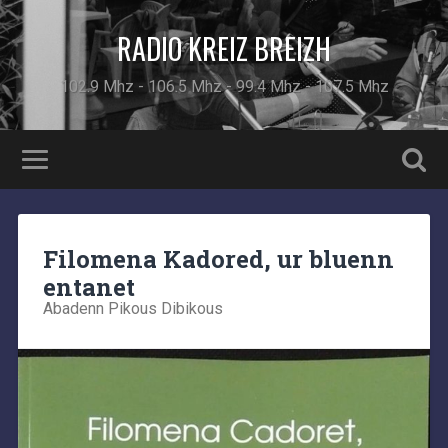
RADIO KREIZ BREIZH
102.9 Mhz - 106.5 Mhz - 99.4 Mhz - 107.5 Mhz
Filomena Kadored, ur bluenn
entanet
Abadenn Pikous Dibikous