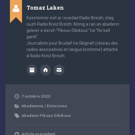
Tomaz Laken
Kazetenner evit ar rouedad Radio Breizh, stag
ouzh Radio Kreiz Breizh. Kinnig a ran an abadenn
geleier e-kerzh "Pikous-Dibikous" ha "Re bell
ganti".
Journaliste pour Brudañ ha Skignañ (réseau des
radios associatives en langue bretonne) attaché
à Radio Kreiz Breizh.
7 octobre 2020
Abadennoù / Émissions
Abadenn Pikous Dibikous
Article précédent