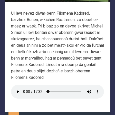
Ul levr nevez diwar-benn Filomena Kadored,
barzhez Bonen, e-kichen Rostrenen, zo deuet er-
maez ar wask. Tri bloaz zo en devoa skrivet Michel
Simon ul levr kentañ diwar oberenn gwerzaouet ar
skrivagnerez, he c’hanaouennoù dreist-holl. Dalc’het
en deus an hini a zo bet mestr-skol er vro da furchal
en dielloù kozh a-benn kinnig un eil levrenn, diwar-
benn ar marvailhoù hag ar pennadoù bet savet gant
Filomena Kadored. Lârout a ra deomp da gentañ
petra en deus plijet dezhañ e-barzh oberenn
Filomena Kadored.