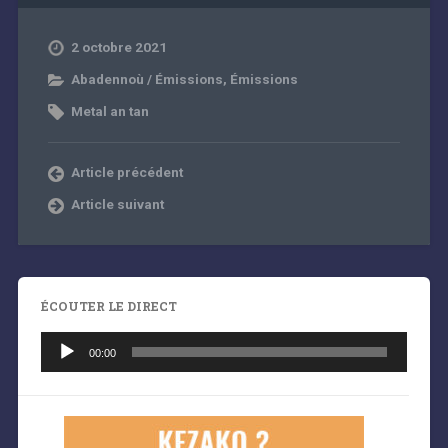
2 octobre 2021
Abadennoù / Émissions
,
Émissions
Metal an tan
Article précédent
Article suivant
ÉCOUTER LE DIRECT
Lecteur
audio
00:00