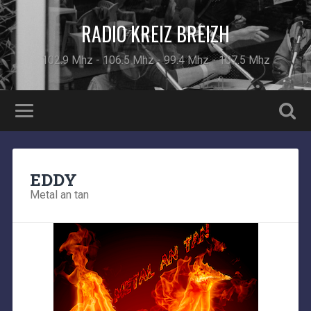
RADIO KREIZ BREIZH
102.9 Mhz - 106.5 Mhz - 99.4 Mhz - 107.5 Mhz
EDDY
Metal an tan