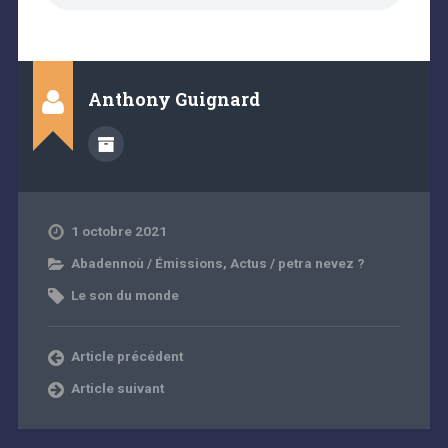
Anthony Guignard
1 octobre 2021
Abadennoù / Émissions
,
Actus / petra nevez ?
Le son du monde
Article précédent
Article suivant