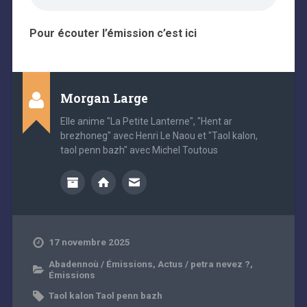
Pour écouter l’émission c’est ici
Morgan Large
Elle anime "La Petite Lanterne", "Hent ar
brezhoneg" avec Henri Le Naou et "Taol kalon,
taol penn bazh" avec Michel Toutous
17 novembre 2025
Abadennoù / Émissions
,
Actus / petra nevez ?
,
Émissions
Taol kalon Taol penn bazh