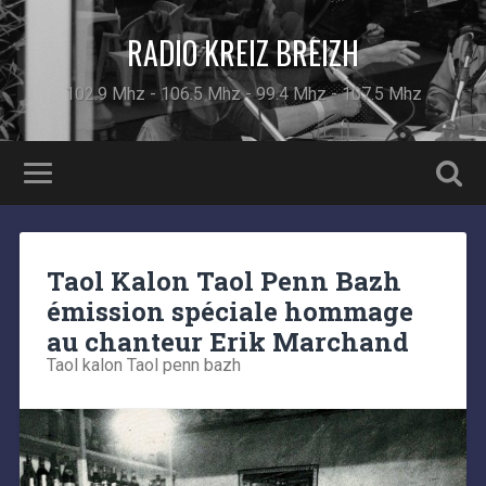
RADIO KREIZ BREIZH
102.9 Mhz - 106.5 Mhz - 99.4 Mhz - 107.5 Mhz
Taol Kalon Taol Penn Bazh
émission spéciale hommage
au chanteur Erik Marchand
Taol kalon Taol penn bazh