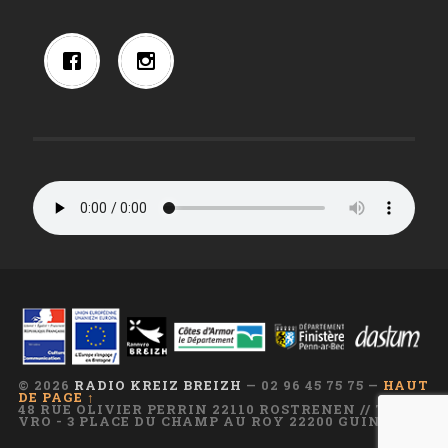
© 2026
RADIO KREIZ BREIZH
— 02 96 45 75 75 —
HAUT
DE PAGE ↑
48 RUE OLIVIER PERRIN 22110 ROSTRENEN // TI AR
VRO - 3 PLACE DU CHAMP AU ROY 22200 GUINGAMP
—