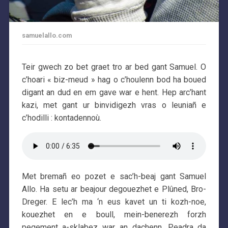
samuelallo.com
Teir gwech zo bet graet tro ar bed gant Samuel. O
c’hoari « biz-meud » hag o c’houlenn bod ha boued
digant an dud en em gave war e hent. Hep arc’hant
kazi, met gant ur binvidigezh vras o leuniañ e
c’hodilli : kontadennoù.
Met bremañ eo pozet e sac’h-beaj gant Samuel
Allo. Ha setu ar beajour degouezhet e Plûned, Bro-
Dreger. E lec’h ma ‘n eus kavet un ti kozh-noe,
kouezhet en e boull, mein-benerezh forzh
pegement a-sklabez war an dachenn. Peadra da