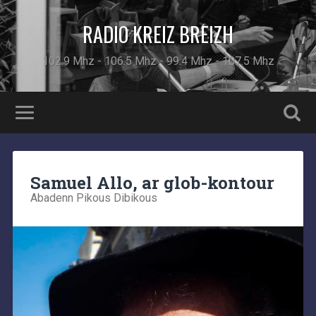
RADIO KREIZ BREIZH
102.9 Mhz - 106.5 Mhz - 99.4 Mhz - 107.5 Mhz
Samuel Allo, ar glob-kontour
Abadenn Pikous Dibikous