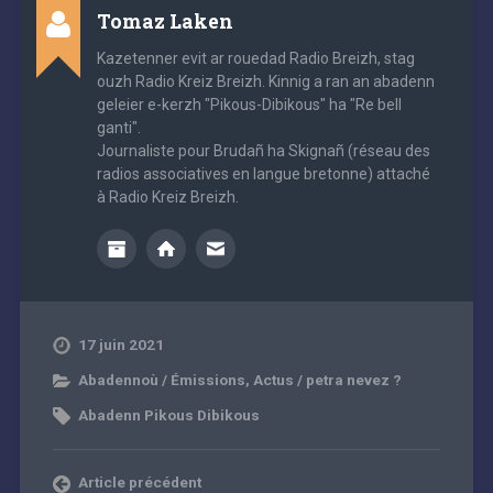
Tomaz Laken
Kazetenner evit ar rouedad Radio Breizh, stag
ouzh Radio Kreiz Breizh. Kinnig a ran an abadenn
geleier e-kerzh "Pikous-Dibikous" ha "Re bell
ganti".
Journaliste pour Brudañ ha Skignañ (réseau des
radios associatives en langue bretonne) attaché
à Radio Kreiz Breizh.
17 juin 2021
Abadennoù / Émissions
,
Actus / petra nevez ?
Abadenn Pikous Dibikous
Article précédent