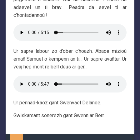
adsevel un ti brav… Peadra da sevel ti ar
c’hontadennoù !
Ur sapre labour zo d’ober c’hoazh. Abaoe mizioù
emañ Samuel o kempenn an ti… Ur sapre avañtur. Ur
veaj hep mont re bell deus ar gêr…
Ur pennad-kaoz gant Gwenvael Delanoe.
Gwiskamant sonerezh gant Gwenn ar Berr.