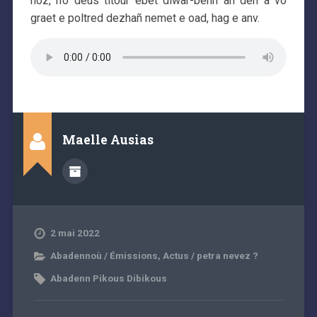
noz, n’o deus titour ebet diwar-benn an den a vo
graet e poltred dezhañ nemet e oad, hag e anv.
Maelle Ausias
2 mai 2022
Abadennoù / Émissions
,
Actus / petra nevez ?
Abadenn Pikous Dibikous