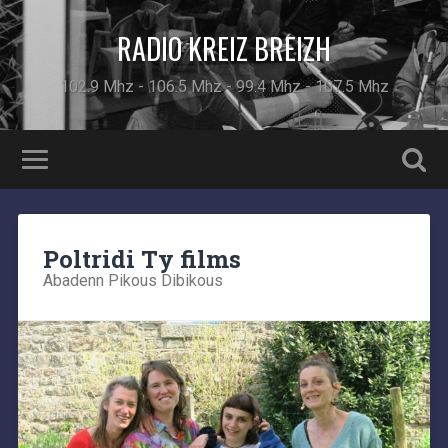
RADIO KREIZ BREIZH
102.9 Mhz - 106.5 Mhz - 99.4 Mhz - 107.5 Mhz
Poltridi Ty films
Abadenn Pikous Dibikous