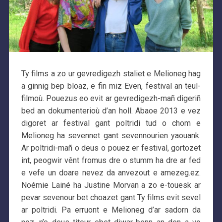
Ty films a zo ur gevredigezh staliet e Melioneg hag
a ginnig bep bloaz, e fin miz Even, festival an teul-
filmoù. Pouezus eo evit ar gevredigezh-mañ digeriñ
bed an dokumenterioù d’an holl. Abaoe 2013 e vez
digoret ar festival gant poltridi tud o chom e
Melioneg ha sevennet gant sevennourien yaouank.
Ar poltridi-mañ o deus o pouez er festival, gortozet
int, peogwir vênt fromus dre o stumm ha dre ar fed
e vefe un doare nevez da anvezout e amezeg.ez.
Noémie Lainé ha Justine Morvan a zo e-touesk ar
pevar sevenour bet choazet gant Ty films evit sevel
ar poltridi. Pa erruont e Melioneg d’ar sadorn da