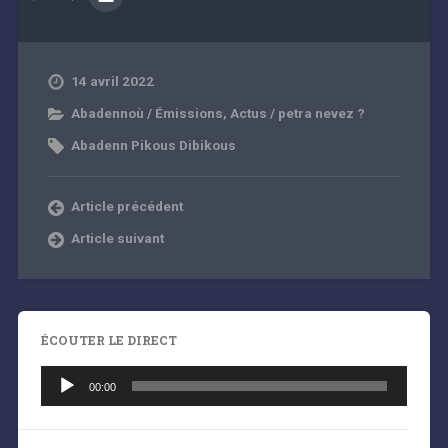
14 avril 2022
Abadennoù / Émissions
,
Actus / petra nevez ?
Abadenn Pikous Dibikous
Article précédent
Article suivant
ÉCOUTER LE DIRECT
Lecteur
audio
00:00